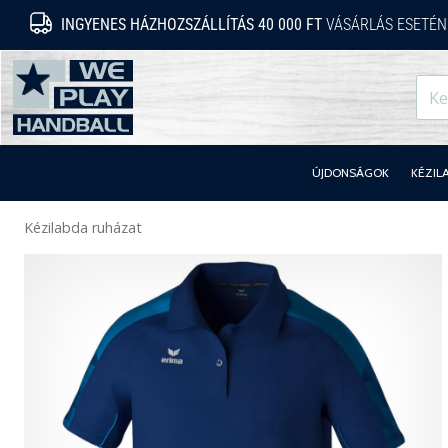
INGYENES HÁZHOZSZÁLLÍTÁS 40 000 FT
VÁSÁRLÁS ESETÉN
WePlayHandball.hu
ÚJDONSÁGOK
KÉZIL
Kézilabda ruházat