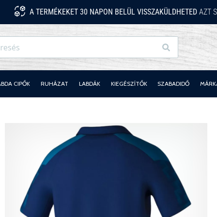
A TERMÉKEKET 30 NAPON BELÜL VISSZAKÜLDHETED
AZT S
Keresés
ABDA CIPŐK
RUHÁZAT
LABDÁK
KIEGÉSZÍTŐK
SZABADIDŐ
MÁRK