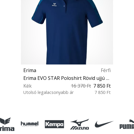
Erima
Férfi
Erima EVO STAR Poloshirt Rövid ujjú póló
Kék
16 370 Ft
7 850 Ft
Utolsó legalacsonyabb ár
7 850 Ft
M L XL