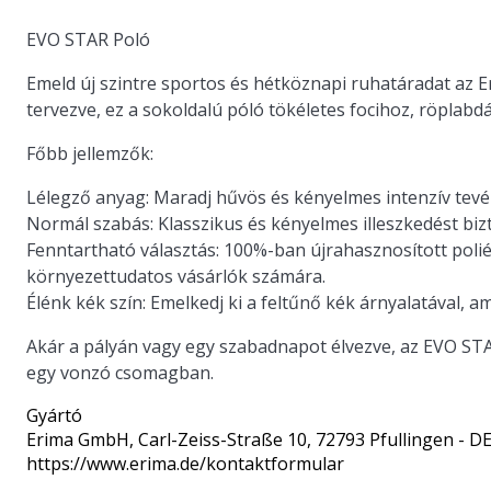
EVO STAR Poló
Emeld új szintre sportos és hétköznapi ruhatáradat az E
tervezve, ez a sokoldalú póló tökéletes focihoz, röplab
Főbb jellemzők:
Lélegző anyag:
Maradj hűvös és kényelmes intenzív tevé
Normál szabás:
Klasszikus és kényelmes illeszkedést bizt
Fenntartható választás:
100%-ban újrahasznosított poliés
környezettudatos vásárlók számára.
Élénk kék szín:
Emelkedj ki a feltűnő kék árnyalatával, am
Akár a pályán vagy egy szabadnapot élvezve, az EVO STAR
egy vonzó csomagban.
Gyártó
Erima GmbH
, Carl-Zeiss-Straße 10, 72793 Pfullingen - D
https://www.erima.de/kontaktformular