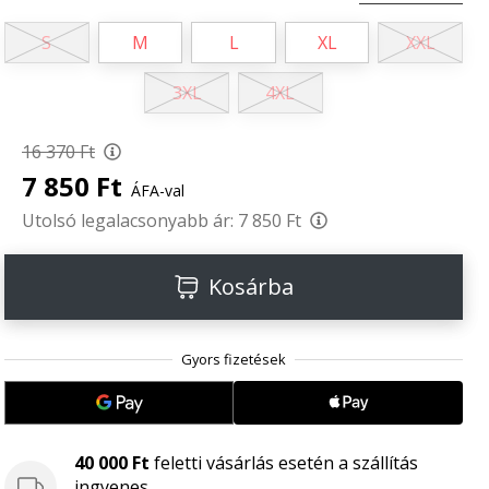
S
M
L
XL
XXL
3XL
4XL
16 370 Ft
7 850 Ft
ÁFA-val
Utolsó legalacsonyabb ár:
7 850 Ft
Kosárba
40 000 Ft
feletti vásárlás esetén a szállítás
ingyenes