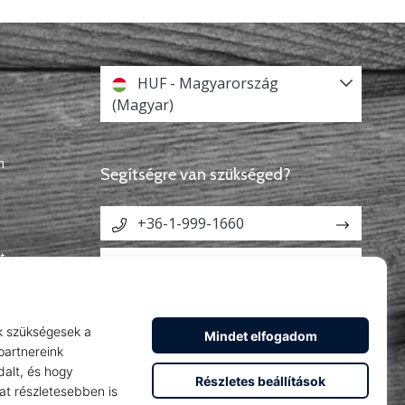
HUF - Magyarország
(Magyar)
n
Segítségre van szükséged?
+36-1-999-1660
t
info@weplayhandball.hu