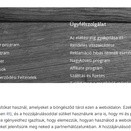
Ügyfélszolgálat
Az elállási jog gyakorlása itt
r program
Rendelés visszaküldése
ogram
Reklamáció hibás termék eseté
Nagyköveti program
ier
Affiliate program
ások
Szállítás és fizetés
erződési Feltételek
Találd meg a megfelelő mérete
Kapcsolat
GyIK
Adatvédelmi nyilatkozat