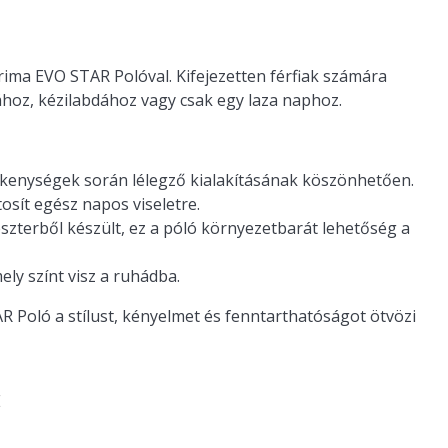
rima EVO STAR Polóval. Kifejezetten férfiak számára
dához, kézilabdához vagy csak egy laza naphoz.
kenységek során lélegző kialakításának köszönhetően.
osít egész napos viseletre.
zterből készült, ez a póló környezetbarát lehetőség a
ely színt visz a ruhádba.
 Poló a stílust, kényelmet és fenntarthatóságot ötvözi
E