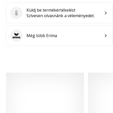
Küldj be termékértékelést
Küldj be termékértékelést
Szívesen olvasnánk a véleményedet.
Még több Erima
Erima