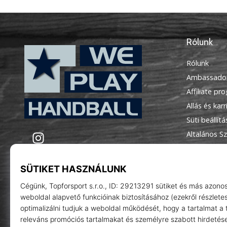
Rólunk
Rólunk
Ambassado
Affiliate pr
Állás és karr
Süti beállít
WePlayHandball.hu
Instagram
Általános Sz