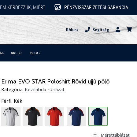
EM KÉRDEZZÜK, MIÉRT
PÉNZVISSZAFIZETÉSI GARANCIA
Rólunk
Segítség
Felhasznál
kosár
ÁK
AKCIÓ
BLOG
Erima EVO STAR Poloshirt Rövid ujjú póló
Kategória:
Kézilabda ruházat
Férfi,
Kék
Mérettáblázat