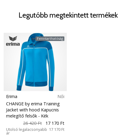
Legutóbb megtekintett termékek
Fenntarthatóság
Erima
Női
CHANGE by erima Training
Jacket with hood Kapucnis
melegítő felsők
- Kék
26 420 Ft
17 170 Ft
Utolsó legalacsonyabb
17 170 Ft
ár