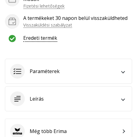
hozzánk
Fizetési lehetőségek
márkanagykövetként.
A termékeket 30 napon belül visszaküldheted
Visszaküldési szabályzat
Minden cikk
Eredeti termék
megjelenítése
Paraméterek
Leírás
Még több Erima
Erima