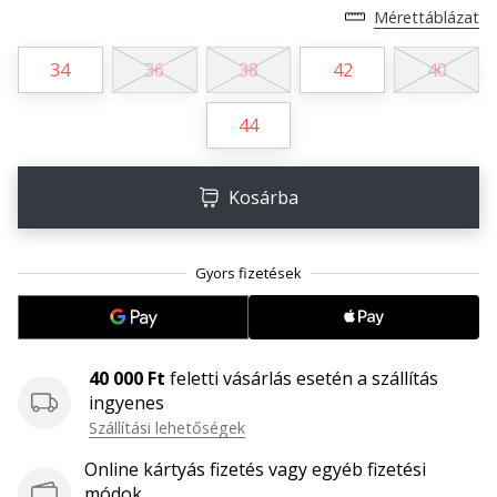
megéri…
Mérettáblázat
34
36
38
42
40
2024.11.25.
•
44
3 perces olvasási idő
Légy
a
Kosárba
kézilabda
márkánk
nagykövete
Te
is
kézilabda-
40 000 Ft
feletti vásárlás esetén a szállítás
őrült
ingyenes
vagy,
Szállítási lehetőségek
mint
mi?
Online kártyás fizetés vagy egyéb fizetési
Csatlakozz
módok