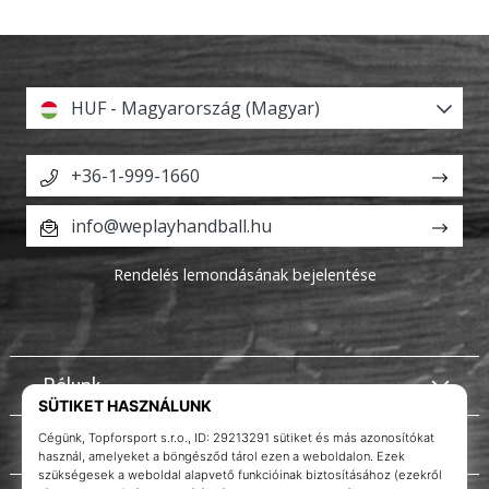
HUF - Magyarország (Magyar)
+36-1-999-1660
info@weplayhandball.hu
Rendelés lemondásának bejelentése
Rólunk
Ügyfélszolgálat