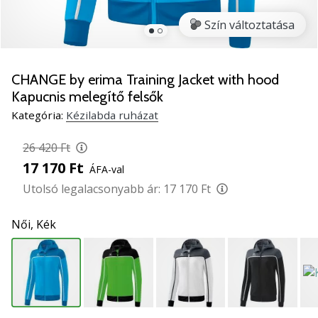
5
Szín változtatása
Ismerd
meg
az
új
CHANGE by erima Training Jacket with hood
PUMA
Kapucnis melegítő felsők
Accelerate
Kategória:
Kézilabda ruházat
NITRO
SQD
26 420 Ft
5
17 170 Ft
kézilabda
ÁFA-val
cipőket!
Utolsó legalacsonyabb ár:
17 170 Ft
Fedezd
fel
Női,
Kék
a
technikai
újdonságokat
és
nézd
meg,