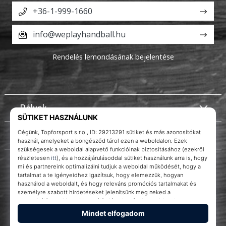
+36-1-999-1660
info@weplayhandball.hu
Rendelés lemondásának bejelentése
Rólunk
Ügyfélszolgálat
Instagram
WePlayHandball.hu