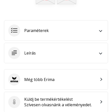
megéri…
2024.11.25.
•
3 perces olvasási idő
Paraméterek
Légy
a
kézilabda
Leírás
márkánk
nagykövete
Te
is
Még több Erima
kézilabda-
Erima
őrült
vagy,
mint
Küldj be termékértékelést
mi?
Küldj be termékértékelést
Szívesen olvasnánk a véleményedet.
Csatlakozz