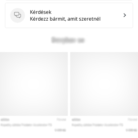
hozzánk
márkanagykövetként.
Kérdések
Kérdések
Kérdezz bármit, amit szeretnél
Minden cikk
megjelenítése