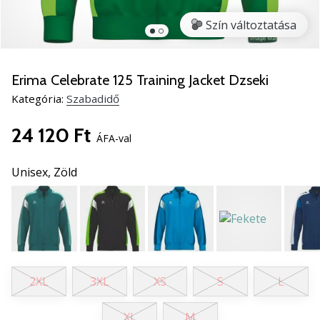
5
Szín változtatása
Ismerd
meg
az
új
Erima Celebrate 125 Training Jacket Dzseki
PUMA
Kategória:
Szabadidő
Accelerate
NITRO
24 120 Ft
SQD
ÁFA-val
5
kézilabda
Unisex,
Zöld
cipőket!
Fedezd
fel
a
technikai
újdonságokat
és
2XL
3XL
XS
S
L
nézd
meg,
XL
M