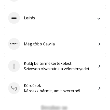
megéri…
Leírás
2024.11.25.
•
3 perces olvasási idő
Légy
a
Még több Cawila
Cawila
kézilabda
márkánk
nagykövete
Küldj be termékértékelést
Küldj be termékértékelést
Te
Szívesen olvasnánk a véleményedet.
is
kézilabda-
őrült
Kérdések
vagy,
Kérdések
Kérdezz bármit, amit szeretnél
mint
mi?
Csatlakozz