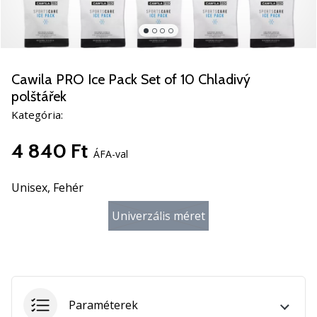
5
Ismerd
meg
az
új
Cawila PRO Ice Pack Set of 10 Chladivý
PUMA
polštářek
Accelerate
Kategória:
NITRO
SQD
4 840 Ft
5
ÁFA-val
kézilabda
cipőket!
Unisex,
Fehér
Fedezd
fel
Univerzális méret
a
technikai
újdonságokat
és
nézd
Paraméterek
meg,