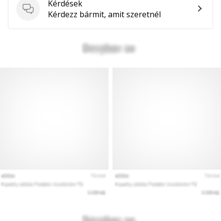
Kérdések
hozzánk
Kérdések
Kérdezz bármit, amit szeretnél
márkanagykövetként.
Minden cikk
megjelenítése