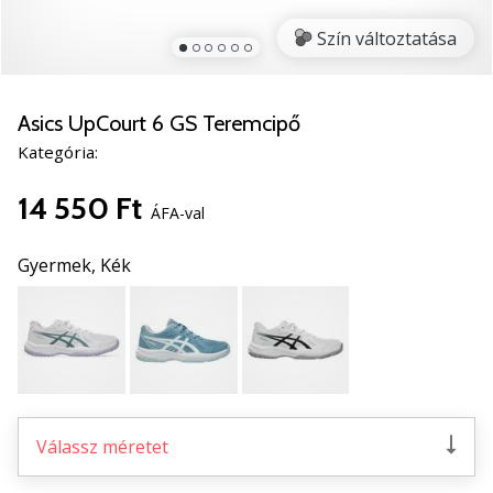
5
Szín változtatása
Ismerd
meg
az
új
Asics UpCourt 6 GS Teremcipő
PUMA
Kategória:
Accelerate
NITRO
14 550 Ft
SQD
ÁFA-val
5
kézilabda
Gyermek,
Kék
cipőket!
Fedezd
fel
a
technikai
újdonságokat
és
Válassz méretet
nézd
meg,