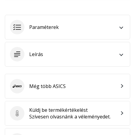
megéri…
2024.11.25.
Paraméterek
•
3 perces olvasási idő
Légy
a
Leírás
kézilabda
márkánk
nagykövete
Te
Még több ASICS
ASICS
is
kézilabda-
őrült
Küldj be termékértékelést
vagy,
Küldj be termékértékelést
Szívesen olvasnánk a véleményedet.
mint
mi?
Csatlakozz