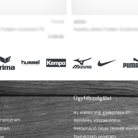
Ügyfélszolgálat
Az elállási jog gyakorlása itt
r program
Rendelés visszaküldése
ogram
Reklamáció hibás termék eseté
Nagyköveti program
ier