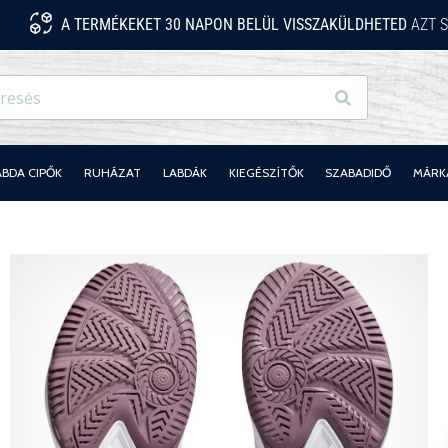
A TERMÉKEKET 30 NAPON BELÜL VISSZAKÜLDHETED
AZT S
Keresés
ABDA CIPŐK
RUHÁZAT
LABDÁK
KIEGÉSZÍTŐK
SZABADIDŐ
MÁRK