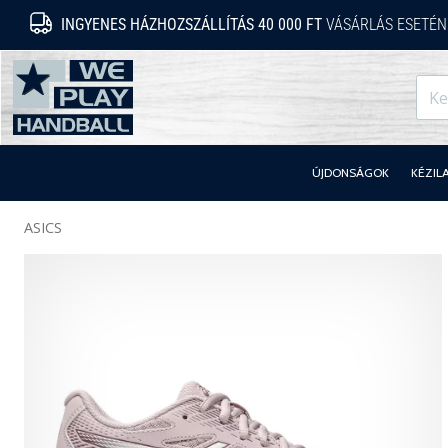
INGYENES HÁZHOZSZÁLLÍTÁS 40 000 FT
VÁSÁRLÁS ESETÉN
WePlayHandball.hu
ÚJDONSÁGOK
KÉZIL
ASICS