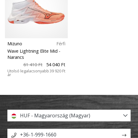
Mizuno
Férfi
Wave Lightning Elite Mid
-
Narancs
61 410 Ft
54 040 Ft
Utolsó legalacsonyabb
39 920 Ft
ár
HUF - Magyarország (Magyar)
+36-1-999-1660