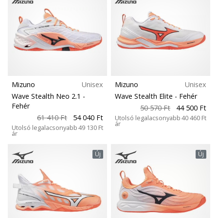
Kollekció
1
5
Ismerd
meg
az
új
PUMA
Accelerate
NITRO
Mizuno
Unisex
Mizuno
Unisex
SQD
Wave Stealth Neo 2.1
-
Wave Stealth Elite
- Fehér
5
Fehér
50 570 Ft
44 500 Ft
kézilabda
61 410 Ft
54 040 Ft
Utolsó legalacsonyabb
40 460 Ft
ár
cipőket!
Utolsó legalacsonyabb
49 130 Ft
ár
Fedezd
fel
Új
Új
a
technikai
újdonságokat
és
nézd
meg,