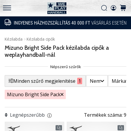
GyIK
fel
Filtr
Keresés
kosár
a
Adatvédelmi nyilatkozat
WePlayHandball.hu
technikai
INGYENES HÁZHOZSZÁLLÍTÁS 40 000 FT
VÁSÁRLÁS ESETÉN
Keresés
újdonságokat
Nem
és
Mutasd a termékeket
nézd
Kézilabda
Kézilabda cipők
meg,
Mizuno Bright Side Pack kézilabda cipők a
Márka
megéri-
weplayhandball-nál
e
az…
Ár
Minden szűrő megjelenítése
1
Nem
Márka
Cipő mérete
2026.05.15.
•
Mizuno Bright Side Pack
5 perces olvasási idő
Szín
PUMA
Accelerate
Legnépszerűbb
Termékek száma: 9
Modell
NITRO
SQD
Új
Új