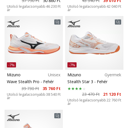
57 790 Ft
50 860 Ft
43 340 Ft
39 010 Ft
hozzánk
Utolsó legalacsonyabb
46 230 Ft
Utolsó legalacsonyabb
42 040 Ft
márkanagykövetként.
ár
ár
Új
Új
Minden cikk
megjelenítése
-7%
-7%
Mizuno
Unisex
Mizuno
Gyermek
Wave Stealth Pro
- Fehér
Stealth Star 3
- Fehér
39 730 Ft
35 760 Ft
23 470 Ft
21 120 Ft
Utolsó legalacsonyabb
38 540 Ft
ár
Utolsó legalacsonyabb
22 760 Ft
ár
Új