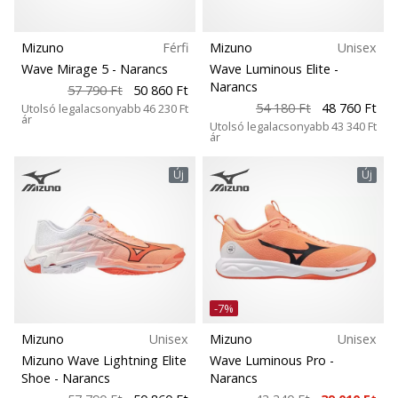
megéri…
Mizuno
Férfi
Mizuno
Unisex
2024.11.25.
Wave Mirage 5
- Narancs
Wave Luminous Elite
-
•
Narancs
57 790 Ft
50 860 Ft
3 perces olvasási idő
54 180 Ft
48 760 Ft
Utolsó legalacsonyabb
46 230 Ft
ár
Utolsó legalacsonyabb
43 340 Ft
Légy
ár
a
kézilabda
Új
Új
márkánk
nagykövete
Te
is
kézilabda-
őrült
-7%
vagy,
Mizuno
Unisex
Mizuno
Unisex
mint
Mizuno Wave Lightning Elite
Wave Luminous Pro
-
mi?
Shoe
- Narancs
Narancs
Csatlakozz