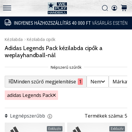
GyIK
fel
Filtr
Keresés
kosár
a
Adatvédelmi nyilatkozat
WePlayHandball.hu
technikai
INGYENES HÁZHOZSZÁLLÍTÁS 40 000 FT
VÁSÁRLÁS ESETÉN
Keresés
újdonságokat
Nem
és
Mutasd a termékeket
nézd
Kézilabda
Kézilabda cipők
meg,
Adidas Legends Pack kézilabda cipők a
Márka
megéri-
weplayhandball-nál
e
az…
Ár
Minden szűrő megjelenítése
1
Nem
Márka
Cipő mérete
2026.05.15.
•
adidas Legends Pack
5 perces olvasási idő
Szín
PUMA
Accelerate
Legnépszerűbb
Termékek száma: 5
Modell
NITRO
SQD
Exkluzív
Exkluzív