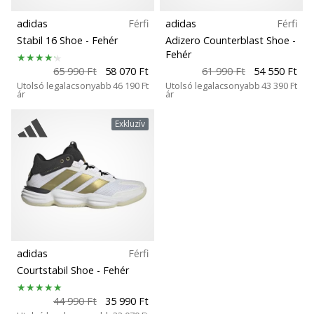
megéri…
adidas
Férfi
adidas
Férfi
Stabil 16 Shoe
- Fehér
Adizero Counterblast Shoe
-
2024.11.25.
Fehér
•
65 990 Ft
58 070 Ft
61 990 Ft
54 550 Ft
3 perces olvasási idő
Utolsó legalacsonyabb
46 190 Ft
Utolsó legalacsonyabb
43 390 Ft
ár
ár
Légy
a
Exkluzív
kézilabda
márkánk
nagykövete
Te
is
kézilabda-
őrült
adidas
Férfi
vagy,
Courtstabil Shoe
- Fehér
mint
mi?
44 990 Ft
35 990 Ft
Csatlakozz