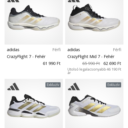
Kollekció
1
5
Ismerd
meg
az
új
PUMA
Accelerate
NITRO
adidas
Férfi
adidas
Férfi
SQD
CrazyFlight 7
- Fehér
CrazyFlight Mid 7
- Fehér
5
61 990 Ft
65 990 Ft
62 690 Ft
kézilabda
Utolsó legalacsonyabb
46 190 Ft
ár
cipőket!
Fedezd
Exkluzív
Exkluzív
fel
a
technikai
újdonságokat
és
nézd
meg,